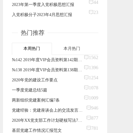
44
2023年第一季度入党积极思想汇报
23
入党积极分子2023年4月思想汇报
热门推荐
本周热门
本月热门
1562
№142 2019年度VIP会员资料第142期！简单！实用！机关党支部标准化建设手册
1396
№138 2019年度VIP会员资料第138期！超齐全！党支部书记实务操作文书模板支部书记培训班和工作实用案头书
1254
2020年党的建设工作要点
1078
一季度党建总结5篇
1009
两新组织党建案例汇编7条
946
党建经验：党建座谈会上的交流发言：用好互学互鉴抓手 营造比学赶超氛围 全面提升×党建工作整体水平
877
2020年XX党支部工作计划硬核写法7篇范文模板
781
基层党建工作情况汇报范文