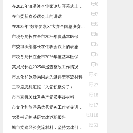
6
在2025年滇港澳企业家论坛开幕式上的致辞
7
在市委新春茶话会上的讲话
5
在2025年“数据要素X”大赛全国总决赛颁奖仪式上的致辞
8
市税务局长在全市2026年度基本医保扩面征收工作推进会上的表态发言
5
市委组织部部长在任职会议上的表态发言
5
市税务局长在全市2026年度基本医保扩面征收工作推进会上的表态发言
5
某局局长在2025年巡查整改工作情况反馈会上的表态发言
81
市文化和旅游局同志先进典型事迹材料
27
二季度思想汇报（入党积极分子）
18
市市直机关优秀共产党员事迹材料
17
市文化和旅游局优秀党务工作者先进事迹材料
118
党委书记抓基层党建述职报告
53
城市党建经验交流材料：坚持党建引领 充分激发城市基层治理活力