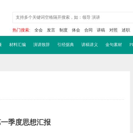
热门搜索:
全会
发言
制度
体会
合同
讲稿
对照
述职
廉
材料汇编
演讲致辞
引经据典
讲稿讲义
金句素材
P
年第一季度思想汇报