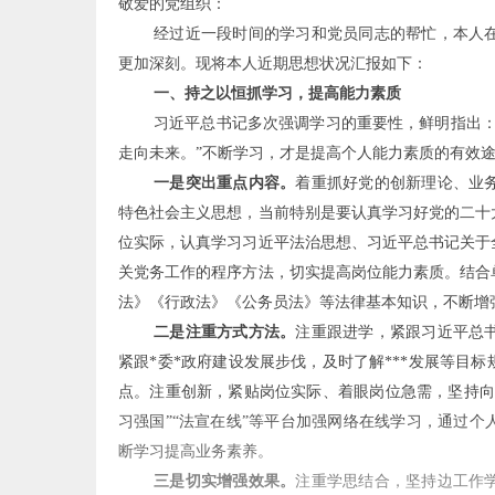
敬爱的党组织：
经过近一段时间的学习和党员同志的帮忙，本人
更加深刻。现将本人近期思想状况汇报如下：
一、持之以恒抓学习，提高能力素质
习近平总书记多次强调学习的重要性，鲜明指出：
走向未来。”不断学习，才是提高个人能力素质的有效
一是突出重点内容。
着重抓好党的创新理论、业
特色社会主义思想，当前特别是要认真学习好党的二十
位实际，认真学习习近平法治思想、习近平总书记关于
关党务工作的程序方法，切实提高岗位能力素质。结合
法》《行政法》《公务员法》等法律基本知识，不断增
二是注重方式方法。
注重跟进学，紧跟习近平总
紧跟*委*政府建设发展步伐，及时了解***发展等目标
点。注重创新，紧贴岗位实际、着眼岗位急需，坚持向
习强国”“法宣在线”等平台加强网络在线学习，通过
断学习提高业务素养。
三是切实增强效果。
注重学思结合，坚持边工作