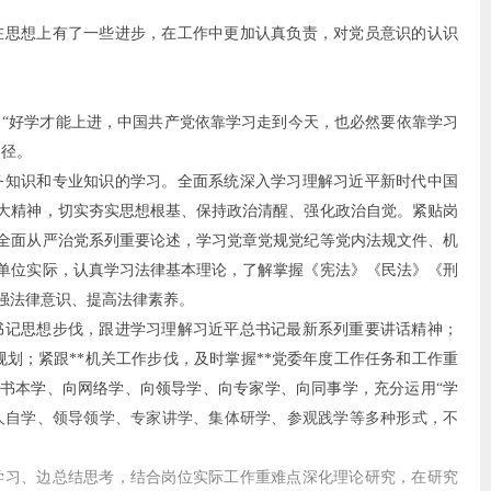
在思想上有了一些进步，在工作中更加认真负责，对党员意识的认识
“好学才能上进，中国共产党依靠学习走到今天，也必然要依靠学习
途径。
务知识和专业知识的学习。全面系统深入学习理解习近平新时代中国
大精神，切实夯实思想根基、保持政治清醒、强化政治自觉。紧贴岗
全面从严治党系列重要论述，学习党章党规党纪等党内法规文件、机
单位实际，认真学习法律基本理论，了解掌握《宪法》《民法》《刑
强法律意识、提高法律素养。
书记思想步伐，跟进学习理解习近平总书记最新系列重要讲话精神；
规划；紧跟**机关工作步伐，及时掌握**党委年度工作任务和工作重
书本学、向网络学、向领导学、向专家学、向同事学，充分运用“学
个人自学、领导领学、专家讲学、集体研学、参观践学等多种形式，不
学习、边总结思考，结合岗位实际工作重难点深化理论研究，在研究