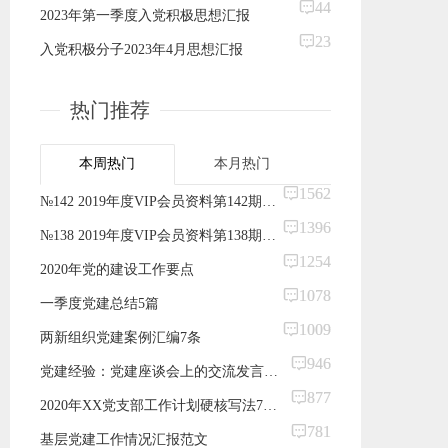
44
2023年第一季度入党积极思想汇报
23
入党积极分子2023年4月思想汇报
热门推荐
本周热门
本月热门
1562
№142 2019年度VIP会员资料第142期！简单！实用！机关党支部标准化建设手册
1396
№138 2019年度VIP会员资料第138期！超齐全！党支部书记实务操作文书模板支部书记培训班和工作实用案头书
1254
2020年党的建设工作要点
1078
一季度党建总结5篇
1009
两新组织党建案例汇编7条
946
党建经验：党建座谈会上的交流发言：用好互学互鉴抓手 营造比学赶超氛围 全面提升×党建工作整体水平
877
2020年XX党支部工作计划硬核写法7篇范文模板
781
基层党建工作情况汇报范文