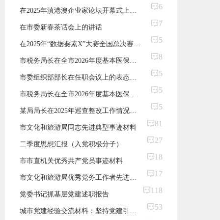
6
在2025年滇港澳企业家论坛开幕式上的致辞
7
在市委新春茶话会上的讲话
5
在2025年“数据要素X”大赛全国总决赛颁奖仪式上的致辞
8
市税务局长在全市2026年度基本医保扩面征收工作推进会上的表态发言
5
市委组织部部长在任职会议上的表态发言
5
市税务局长在全市2026年度基本医保扩面征收工作推进会上的表态发言
5
某局局长在2025年巡查整改工作情况反馈会上的表态发言
81
市文化和旅游局同志先进典型事迹材料
27
二季度思想汇报（入党积极分子）
18
市市直机关优秀共产党员事迹材料
17
市文化和旅游局优秀党务工作者先进事迹材料
118
党委书记抓基层党建述职报告
53
城市党建经验交流材料：坚持党建引领 充分激发城市基层治理活力