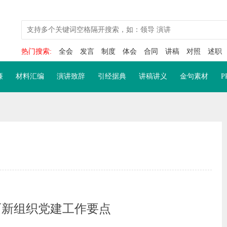
热门搜索:
全会
发言
制度
体会
合同
讲稿
对照
述职
廉
材料汇编
演讲致辞
引经据典
讲稿讲义
金句素材
P
两新组织党建工作要点