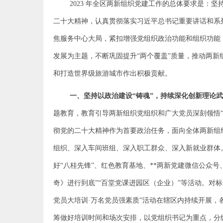
2023
年全区两新组织党建工作的总体要求是：坚
二十大精神，认真贯彻落实习近平总书记重要讲话和系
焦服务中心大局，紧扣增强党组织政治功能和组织功能
发展为主题，不断巩固提升“两个覆盖”质量，推动两新
和打造世界级旅游城市作出积极贡献。
一、坚持以政治建设“铸魂”，持续深化创新理论
题教育，教育引导两新组织党组织和广大党员深刻领悟“
彻党的二十大精神作为首要政治任务，面向全体两新组
组织、深入车间班组、深入职工群众、深入新就业群体
好“八桂先锋”、红色教育基地、**两新党建微信公众号、
奇》进行到底”“百堂党课进园区（企业）”等活动。对标
党员大培训·万名党员强素质”活动在辖区内持续开展，
筹做好培训时间和场次安排，以党组织书记为重点，分