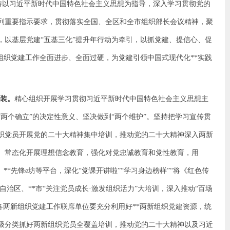
持以习近平新时代中国特色社会主义思想为指导，深入学习贯彻党的
列重要指示要求，贯彻落实全国、全区和全市组织部长会议精神，聚
，以基层党建“五基三化”提升年行动为牵引，以抓党建、提信心、促
组织党建工作全面进步、全面过硬，为党建引领中国式现代化**实践
武装。
精心组织开展学习贯彻习近平新时代中国特色社会主义思想主
两个确立”的决定性意义、坚决做到“两个维护”。坚持把学习宣传贯
织党员开展党的二十大精神集中培训，推动党的二十大精神深入两新
。常态化开展理想信念教育，强化对党忠诚教育和党性教育，用
**先锋e坊等平台，深化“党课开讲啦”“学习身边榜样”“将《红色传
自治区、**市“关注党员成长·激发组织活力”大培训，深入推动“百场
各两新组织党建工作联席单位要充分利用好**两新组织党建资源，统
级分类抓好两新组织党员全覆盖培训，推动党的二十大精神以及习近